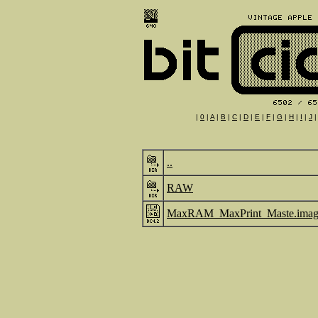
|
0
|
A
|
B
|
C
|
D
|
E
|
F
|
G
|
H
|
I
|
J
..
RAW
MaxRAM_MaxPrint_Maste.imag