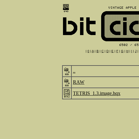
|
0
|
A
|
B
|
C
|
D
|
E
|
F
|
G
|
H
|
I
|
J
..
RAW
TETRIS_1.3.image.hqx